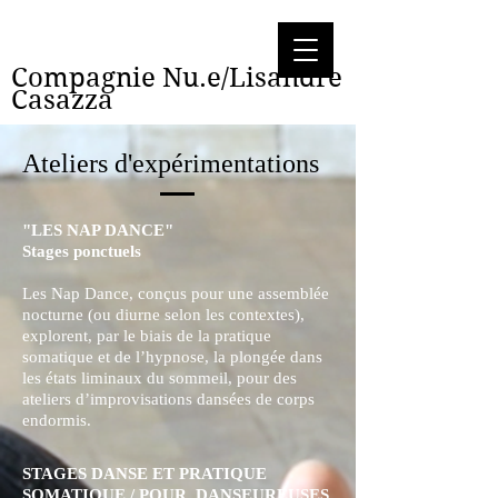
Compagnie Nu.e/Lisandre
Casazza
Ateliers d'expérimentations
"LES NAP DANCE"
Stages ponctuels
Les Nap Dance, conçus pour une assemblée
nocturne (ou diurne selon les contextes),
explorent, par le biais de la pratique
somatique et de l’hypnose, la plongée dans
les états liminaux du sommeil, pour des
ateliers d’improvisations dansées de corps
endormis.
STAGES DANSE ET PRATIQUE
SOMATIQUE / POUR DANSEUREUSES