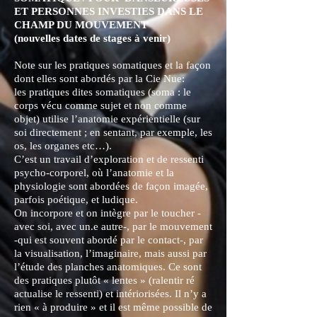
ET PERSONNES INVESTIES DANS LE
CHAMP DU MOUVEMENT
(nouvelles dates de stages à venir)
Note sur les pratiques somatiques et la façon
dont elles sont abordés par la Cie Nue:
les pratiques dites somatiques (soma : le
corps vécu comme sujet et non comme
objet) utilise l’anatomie expérientielle (sur
soi directement ; en sentant, par exemple, les
os, les organes etc…).
C’est un travail d’exploration et de ressenti
psycho-corporel, où l’anatomie et la
physiologie sont abordées de façon imagée,
parfois poétique, et ludique.
On incorpore et on intègre par le toucher -
avec soi, avec un.e autre-, par le mouvement
-qui est souvent abordé par le contact-, par
la visualisation, l’imaginaire, mais aussi par
l’étude des planches anatomiques. Ce sont
des pratiques plutôt « lentes » (ralentir ré
actualise le ressenti) et intériorisées. Il n’y a
rien « à produire » et il est même possible de