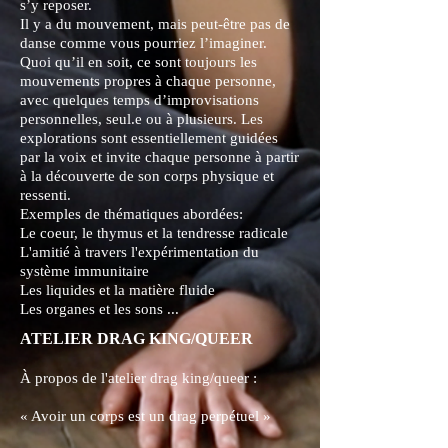
s’y reposer.
Il y a du mouvement, mais peut-être pas de
danse comme vous pourriez l’imaginer.
Quoi qu’il en soit, ce sont toujours les
mouvements propres à chaque personne,
avec quelques temps d’improvisations
personnelles, seul.e ou à plusieurs. Les
explorations sont essentiellement guidées
par la voix et invite chaque personne à partir
à la découverte de son corps physique et
ressenti.
Exemples de thématiques abordées:
Le coeur, le thymus et la tendresse radicale
L'amitié à travers l'expérimentation du
système immunitaire
Les liquides et la matière fluide
Les organes et les sons ...
ATELIER DRAG KING/QUEER
À propos de l'atelier drag king/queer :
« Avoir un corps est un drag perpétuel »