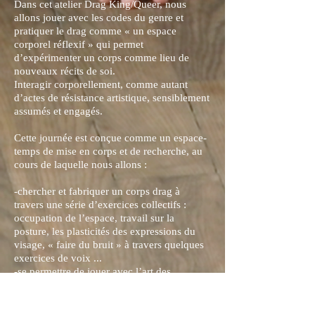
Dans cet atelier Drag King/Queer, nous
allons jouer avec les codes du genre et
pratiquer le drag comme « un espace
corporel réflexif » qui permet
d’expérimenter un corps comme lieu de
nouveaux récits de soi.
Interagir corporellement, comme autant
d’actes de résistance artistique, sensiblement
assumés et engagés.
Cette journée est conçue comme un espace-
temps de mise en corps et de recherche, au
cours de laquelle nous allons :
-chercher et fabriquer un corps drag à
travers une série d’exercices collectifs :
occupation de l’espace, travail sur la
posture, les plasticités des expressions du
visage, « faire du bruit » à travers quelques
exercices de voix ...
-se permettre de jouer avec l’art des
vêtements, du maquillage et des
accessoires…
- et faire du lipsync ! viens avec ta chanson,